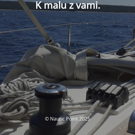
K malu z vami.
© Nautic Point 2025